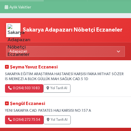
Aylık Vakitler
Sakarya Adapazarı Nöbetçi Eczaneler
Şeyma Yavuz Eczanesi
SAKARYA EĞİTİM ARAŞTIRMA HASTANESİ KARŞISI FAİKA MİTHAT SÖZER
İS MERKEZİ A BLOK GÜLLÜK MAH.SAĞLIK CAD.5 1D
0 (264) 503 10 83
Yol Tarifi Al
Şengül Eczanesi
YENI SAKARYA CAD. PATATES HALI KARSISI NO:157 A
0 (264) 272 75 54
Yol Tarifi Al