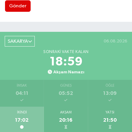
Gönder
SAKARYA
06.08.2026
SONRAKI VAKTE KALAN
18:58
Akşam Namazı
İMSAK
GÜNEŞ
ÖĞLE
04:11
05:52
13:09
İKINDI
AKŞAM
YATSI
17:02
20:16
21:50