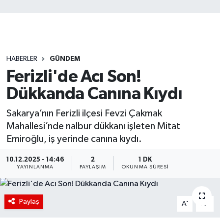
HABERLER
GÜNDEM
Ferizli'de Acı Son!
Dükkanda Canına Kıydı
Sakarya’nın Ferizli ilçesi Fevzi Çakmak
Mahallesi’nde nalbur dükkanı işleten Mitat
Emiroğlu, iş yerinde canına kıydı.
10.12.2025 - 14:46
2
1 DK
YAYINLANMA
PAYLAŞIM
OKUNMA SÜRESI
Paylaş
-
+
A
A