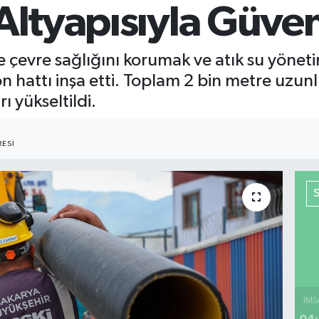
 Altyapısıyla Güve
 çevre sağlığını korumak ve atık su yönetim
n hattı inşa etti. Toplam 2 bin metre uzunl
ı yükseltildi.
ESI
İMS