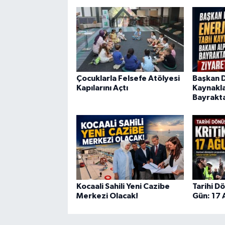
Çocuklarla Felsefe Atölyesi
Başkan Di
Kapılarını Açtı
Kaynakla
Bayrakta
Kocaali Sahili Yeni Cazibe
Tarihi D
Merkezi Olacak!
Gün: 17