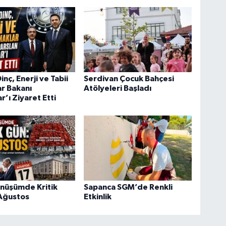
nç, Enerji ve Tabii
Serdivan Çocuk Bahçesi
r Bakanı
Atölyeleri Başladı
r’ı Ziyaret Etti
önüşümde Kritik
Sapanca SGM’de Renkli
 Ağustos
Etkinlik