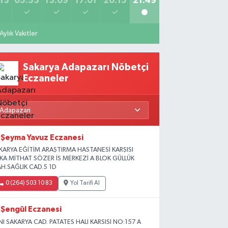
13
05:53
13:09
17:01
20:15
21:49
Aylık Vakitler
Sakarya Adapazarı Nöbetçi
Eczaneler
Şeyma Yavuz Eczanesi
KARYA EĞİTİM ARAŞTIRMA HASTANESİ KARŞISI
İKA MİTHAT SÖZER İS MERKEZİ A BLOK GÜLLÜK
H.SAĞLIK CAD.5 1D
0 (264) 503 10 83
Yol Tarifi Al
Şengül Eczanesi
NI SAKARYA CAD. PATATES HALI KARSISI NO:157 A