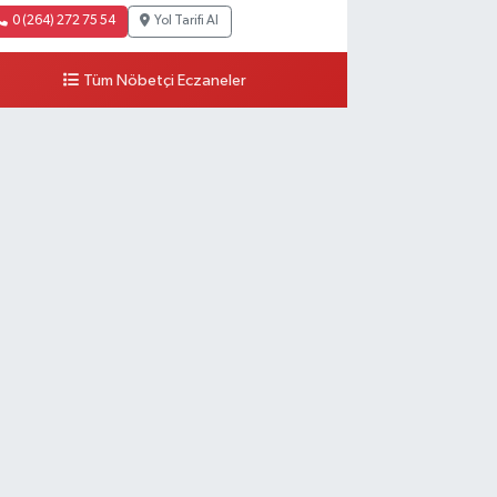
0 (264) 272 75 54
Yol Tarifi Al
Tüm Nöbetçi Eczaneler