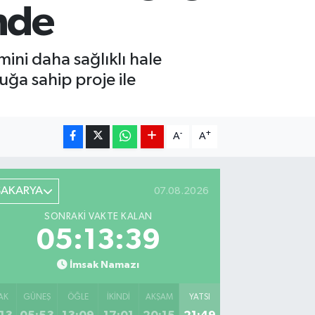
nde
ini daha sağlıklı hale
uğa sahip proje ile
-
+
A
A
SAKARYA
07.08.2026
SONRAKI VAKTE KALAN
05:13:37
İmsak Namazı
AK
GÜNEŞ
ÖĞLE
İKINDI
AKŞAM
YATSI