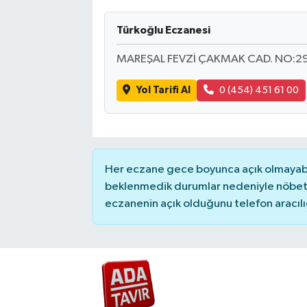
Türkoğlu Eczanesi
MAREŞAL FEVZİ ÇAKMAK CAD. NO:29
Yol Tarifi Al
0 (454) 451 61 00
Her eczane gece boyunca açık olmayabili
beklenmedik durumlar nedeniyle nöbete
eczanenin açık olduğunu telefon aracılığıy