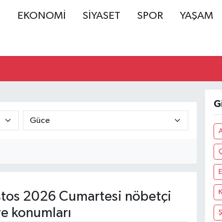
Ş
EKONOMİ
SİYASET
SPOR
YAŞAM
G
A
E
tos 2026 Cumartesi nöbetçi
ve konumları
Ş