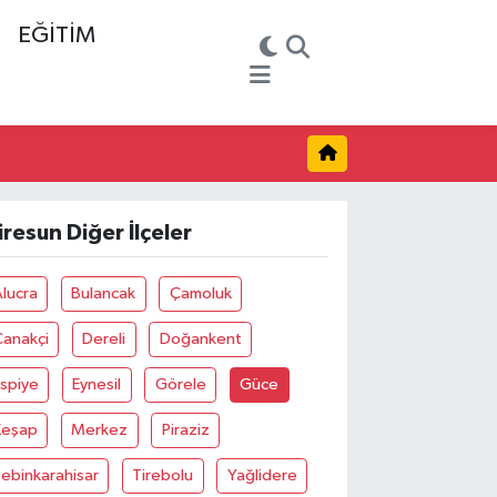
EĞİTİM
iresun Diğer İlçeler
lucra
Bulancak
Çamoluk
Çanakçi
Dereli
Doğankent
spiye
Eynesil
Görele
Güce
Keşap
Merkez
Piraziz
ebinkarahisar
Tirebolu
Yağlidere