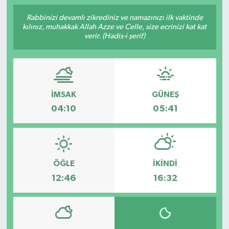
Rabbinizi devamlı zikrediniz ve namazınızı ilk vaktinde
kılınız, muhakkak Allah Azze ve Celle, size ecrinizi kat kat
verir. (Hadis-i şerif)
İMSAK
GÜNEŞ
04:10
05:41
ÖĞLE
İKINDI
12:46
16:32