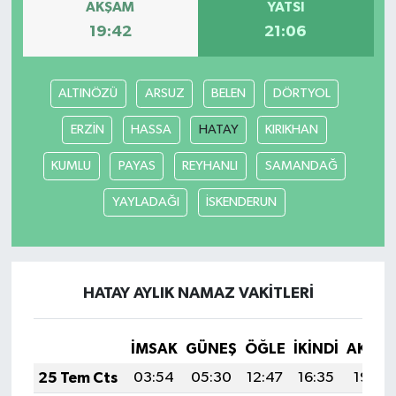
AKŞAM
YATSI
19:42
21:06
ALTINÖZÜ
ARSUZ
BELEN
DÖRTYOL
ERZİN
HASSA
HATAY
KIRIKHAN
KUMLU
PAYAS
REYHANLI
SAMANDAĞ
YAYLADAĞI
İSKENDERUN
HATAY AYLIK NAMAZ VAKITLERI
İMSAK
GÜNEŞ
ÖĞLE
İKINDI
AKŞA
25 Tem Cts
03:54
05:30
12:47
16:35
19:54