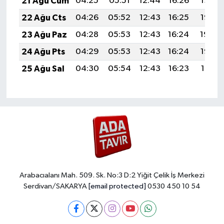
21 Ağu Cum
04:25
05:51
12:44
16:26
19:26
22 Ağu Cts
04:26
05:52
12:43
16:25
19:25
23 Ağu Paz
04:28
05:53
12:43
16:24
19:24
24 Ağu Pts
04:29
05:53
12:43
16:24
19:22
25 Ağu Sal
04:30
05:54
12:43
16:23
19:21
Arabacıalanı Mah. 509. Sk. No:3 D:2 Yiğit Çelik İş Merkezi
Serdivan/SAKARYA
[email protected]
0530 450 10 54