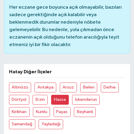
Her eczane gece boyunca açık olmayabilir, bazıları
sadece gerektiğinde açık kalabilir veya
beklenmedik durumlar nedeniyle nöbete
gelemeyebilir. Bu nedenle, yola çıkmadan önce
eczanenin açık olduğunu telefon aracılığıyla teyit
etmeniz iyi bir fikir olacaktır.
Hatay Diğer İlçeler
Altinözü
Antakya
Arsuz
Belen
Defne
Dörtyol
Erzin
Hassa
İskenderun
Kirikhan
Kumlu
Payas
Reyhanli
Samandağ
Yayladaği