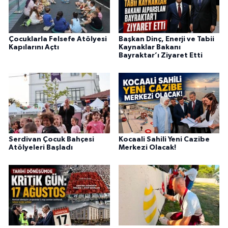
Çocuklarla Felsefe Atölyesi
Başkan Dinç, Enerji ve Tabii
Kapılarını Açtı
Kaynaklar Bakanı
Bayraktar’ı Ziyaret Etti
Serdivan Çocuk Bahçesi
Kocaali Sahili Yeni Cazibe
Atölyeleri Başladı
Merkezi Olacak!