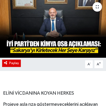
Paylaş
-
+
A
A
ELİNİ VİCDANINA KOYAN HERKES
Projeye asla rıza göstermeyeceklerini açıklayan