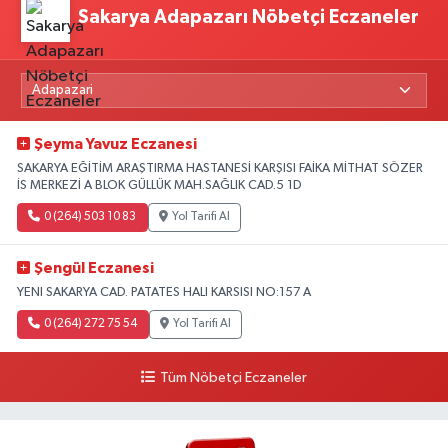
Sakarya Adapazarı Nöbetçi Eczaneler
Şeyma Yavuz Eczanesi
SAKARYA EĞİTİM ARAŞTIRMA HASTANESİ KARŞISI FAİKA MİTHAT SÖZER
İS MERKEZİ A BLOK GÜLLÜK MAH.SAĞLIK CAD.5 1D
0 (264) 503 10 83
Yol Tarifi Al
Şengül Eczanesi
YENI SAKARYA CAD. PATATES HALI KARSISI NO:157 A
0 (264) 272 75 54
Yol Tarifi Al
Tüm Nöbetçi Eczaneler