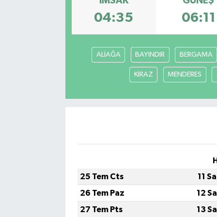
İMSAK
GÜNEŞ
04:35
06:11
ALİAĞA
BAYINDIR
BERGAMA
KİRAZ
MENDERES
25 Tem Cts
11 S
26 Tem Paz
12 S
27 Tem Pts
13 S