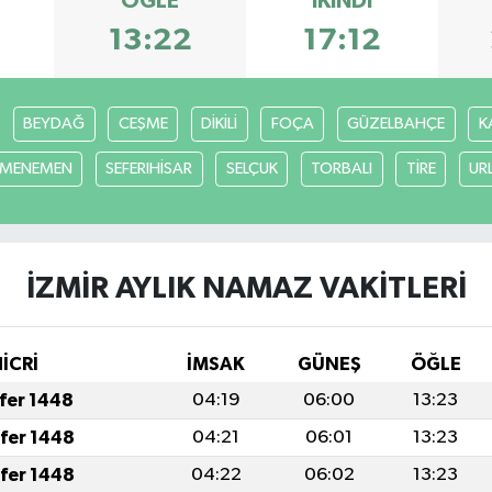
ÖĞLE
İKINDI
13:22
17:12
BEYDAĞ
CEŞME
DİKİLİ
FOÇA
GÜZELBAHÇE
K
MENEMEN
SEFERIHİSAR
SELÇUK
TORBALI
TİRE
UR
İZMİR AYLIK NAMAZ VAKITLERI
HİCRİ
İMSAK
GÜNEŞ
ÖĞLE
afer 1448
04:19
06:00
13:23
afer 1448
04:21
06:01
13:23
afer 1448
04:22
06:02
13:23