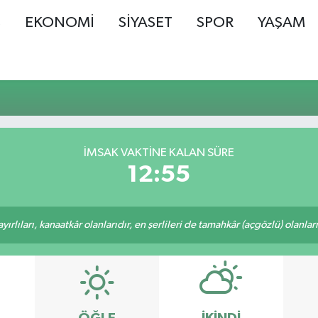
Ş
EKONOMİ
SİYASET
SPOR
YAŞAM
İMSAK VAKTINE KALAN SÜRE
12:55
rlıları, kanaatkâr olanlarıdır, en şerlileri de tamahkâr (açgözlü) olanlarıd