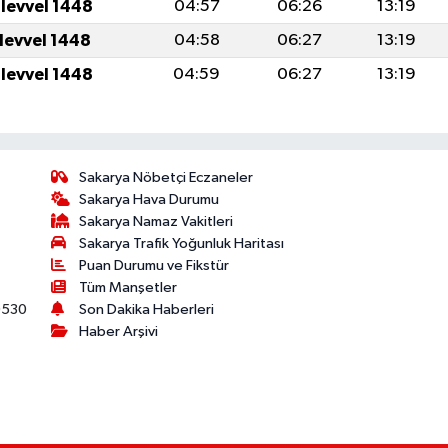
ulevvel 1448
04:57
06:26
13:19
ulevvel 1448
04:58
06:27
13:19
ulevvel 1448
04:59
06:27
13:19
Sakarya Nöbetçi Eczaneler
Sakarya Hava Durumu
Sakarya Namaz Vakitleri
Sakarya Trafik Yoğunluk Haritası
Puan Durumu ve Fikstür
Tüm Manşetler
530
Son Dakika Haberleri
Haber Arşivi