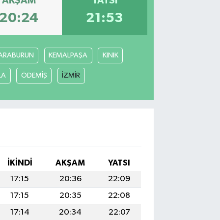
AKŞAM
YATSI
20:24
21:53
ARABURUN
KEMALPAŞA
KINIK
LA
ÖDEMİŞ
İZMİR
İKINDI
AKŞAM
YATSI
17:15
20:36
22:09
17:15
20:35
22:08
17:14
20:34
22:07