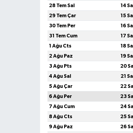
28 Tem Sal
14 S
29 Tem Çar
15 S
30 Tem Per
16 S
31 Tem Cum
17 S
1 Ağu Cts
18 S
2 Ağu Paz
19 S
3 Ağu Pts
20 S
4 Ağu Sal
21 S
5 Ağu Çar
22 S
6 Ağu Per
23 S
7 Ağu Cum
24 S
8 Ağu Cts
25 S
9 Ağu Paz
26 S