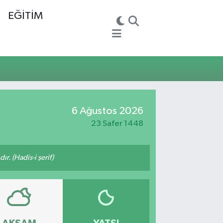
EĞİTİM
6 Ağustos 2026
23 Safer 1448
ır. (Hadis-i şerif)