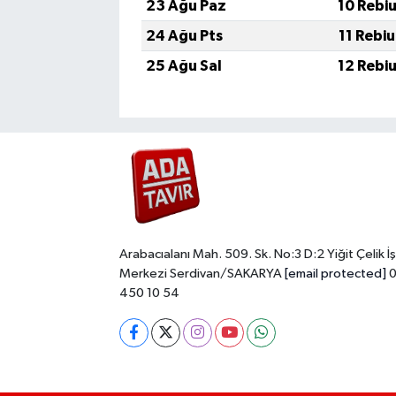
23 Ağu Paz
10 Rebi
24 Ağu Pts
11 Rebi
25 Ağu Sal
12 Rebi
Arabacıalanı Mah. 509. Sk. No:3 D:2 Yiğit Çelik İş
Merkezi Serdivan/SAKARYA
[email protected]
0
450 10 54