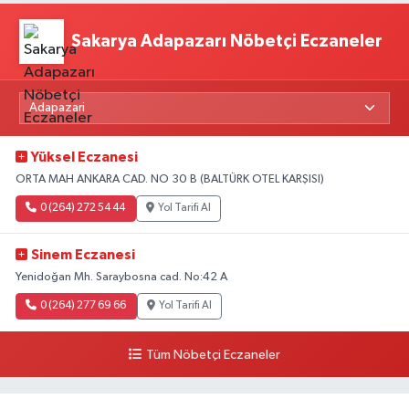
Sakarya Adapazarı Nöbetçi Eczaneler
Yüksel Eczanesi
ORTA MAH ANKARA CAD. NO 30 B (BALTÜRK OTEL KARŞISI)
0 (264) 272 54 44
Yol Tarifi Al
Sinem Eczanesi
Yenidoğan Mh. Saraybosna cad. No:42 A
0 (264) 277 69 66
Yol Tarifi Al
Tüm Nöbetçi Eczaneler