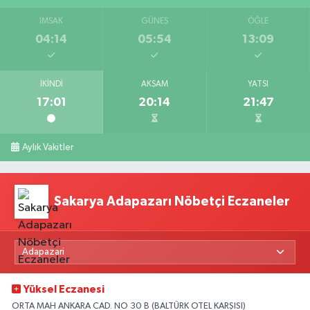
İMSAK
GÜNEŞ
ÖĞLE
04:14
05:54
13:09
İKINDI
AKŞAM
YATSI
17:01
20:14
21:47
Aylık Vakitler
Sakarya Adapazarı Nöbetçi Eczaneler
Yüksel Eczanesi
ORTA MAH ANKARA CAD. NO 30 B (BALTÜRK OTEL KARŞISI)