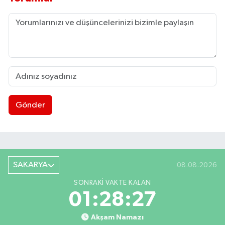
Gönder
SAKARYA
08.08.2026
SONRAKI VAKTE KALAN
01:28:26
Akşam Namazı