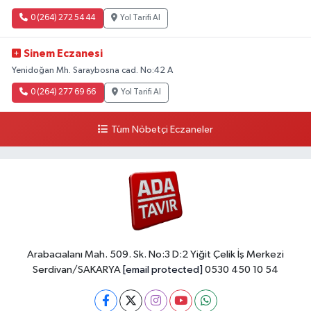
0 (264) 272 54 44
Yol Tarifi Al
Sinem Eczanesi
Yenidoğan Mh. Saraybosna cad. No:42 A
0 (264) 277 69 66
Yol Tarifi Al
Tüm Nöbetçi Eczaneler
Arabacıalanı Mah. 509. Sk. No:3 D:2 Yiğit Çelik İş Merkezi
Serdivan/SAKARYA
[email protected]
0530 450 10 54