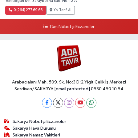
Yenidoğan Mh. Saraybosna cad. No:42 A
0 (264) 277 69 66
Yol Tarifi Al
Tüm Nöbetçi Eczaneler
Arabacıalanı Mah. 509. Sk. No:3 D:2 Yiğit Çelik İş Merkezi
Serdivan/SAKARYA
[email protected]
0530 450 10 54
Sakarya Nöbetçi Eczaneler
Sakarya Hava Durumu
Sakarya Namaz Vakitleri