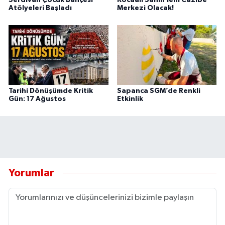
Serdivan Çocuk Bahçesi
Kocaali Sahili Yeni Cazibe
Atölyeleri Başladı
Merkezi Olacak!
Tarihi Dönüşümde Kritik
Sapanca SGM’de Renkli
Gün: 17 Ağustos
Etkinlik
Yorumlar