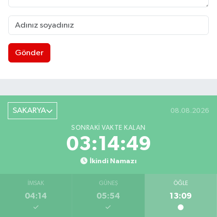
Gönder
SAKARYA
08.08.2026
SONRAKI VAKTE KALAN
03:14:48
İkindi Namazı
İMSAK
GÜNEŞ
ÖĞLE
04:14
05:54
13:09