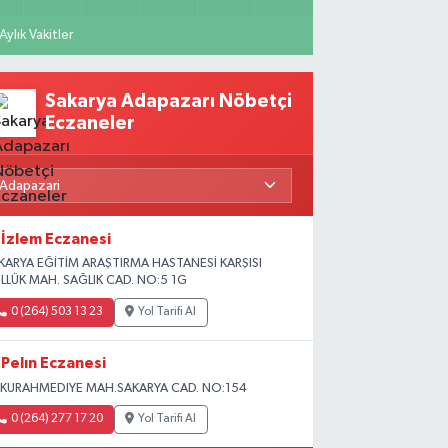
Aylık Vakitler
Sakarya Adapazarı Nöbetçi
Eczaneler
İzlem Eczanesi
KARYA EĞİTİM ARAŞTIRMA HASTANESİ KARŞISI
LLÜK MAH. SAĞLIK CAD. NO:5 1G
0 (264) 503 13 23
Yol Tarifi Al
Pelın Eczanesi
KURAHMEDIYE MAH.SAKARYA CAD. NO:154
0 (264) 277 17 20
Yol Tarifi Al