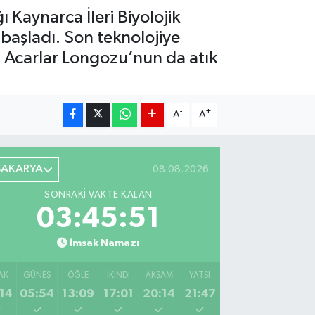
Kaynarca İleri Biyolojik
 başladı. Son teknolojiye
a Acarlar Longozu’nun da atık
-
+
A
A
SAKARYA
08.08.2026
SONRAKI VAKTE KALAN
03:45:50
İmsak Namazı
AK
GÜNEŞ
ÖĞLE
İKINDI
AKŞAM
YATSI
14
05:54
13:09
17:01
20:14
21:47