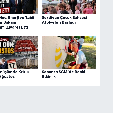
nç, Enerji ve Tabii
Serdivan Çocuk Bahçesi
r Bakanı
Atölyeleri Başladı
r’ı Ziyaret Etti
önüşümde Kritik
Sapanca SGM’de Renkli
 Ağustos
Etkinlik