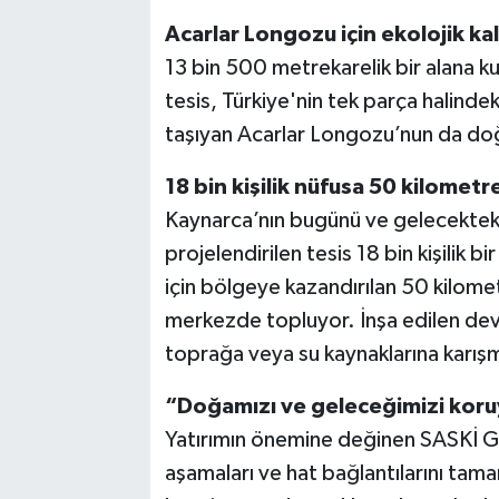
Acarlar Longozu için ekolojik ka
13 bin 500 metrekarelik bir alana k
tesis, Türkiye'nin tek parça halinde
taşıyan Acarlar Longozu’nun da doğa
18 bin kişilik nüfusa 50 kilometre
Kaynarca’nın bugünü ve gelecekteki
projelendirilen tesis 18 bin kişilik b
için bölgeye kazandırılan 50 kilometr
merkezde topluyor. İnşa edilen dev a
toprağa veya su kaynaklarına karışm
“Doğamızı ve geleceğimizi kor
Yatırımın önemine değinen SASKİ Ge
aşamaları ve hat bağlantılarını tama