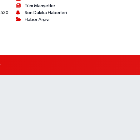
Tüm Manşetler
530
Son Dakika Haberleri
Haber Arşivi
.