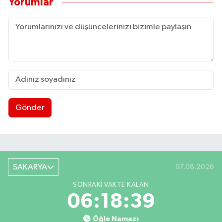
Yorumlar
Gönder
SAKARYA
07.08.2026
SONRAKI VAKTE KALAN
06:18:38
Öğle Namazı