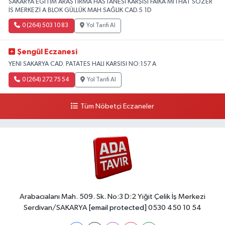
SAKARYA EĞİTİM ARAŞTIRMA HASTANESİ KARŞISI FAİKA MİTHAT SÖZER
İS MERKEZİ A BLOK GÜLLÜK MAH.SAĞLIK CAD.5 1D
0 (264) 503 10 83
Yol Tarifi Al
Şengül Eczanesi
YENI SAKARYA CAD. PATATES HALI KARSISI NO:157 A
0 (264) 272 75 54
Yol Tarifi Al
Tüm Nöbetçi Eczaneler
Arabacıalanı Mah. 509. Sk. No:3 D:2 Yiğit Çelik İş Merkezi
Serdivan/SAKARYA
[email protected]
0530 450 10 54