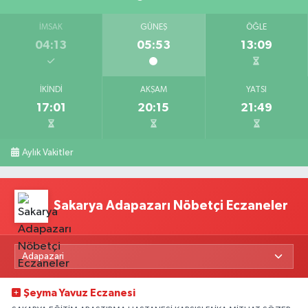
İMSAK
GÜNEŞ
ÖĞLE
04:13
05:53
13:09
İKINDI
AKŞAM
YATSI
17:01
20:15
21:49
Aylık Vakitler
Sakarya Adapazarı Nöbetçi Eczaneler
Şeyma Yavuz Eczanesi