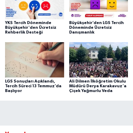
YKS Tercih Döneminde
Büyükşehir’den LGS Tercih
Büyükşehir'den Ücretsiz
Döneminde Ücretsiz
Rehberlik Desteği
Danışmanlık
LGS Sonuçları Açıklandı,
Ali Dilmen İlköğretim Okulu
Tercih Süreci 13 Temmuz’da
Müdürü Derya Karakavuz'a
Başlıyor
Çiçek Yağmurlu Veda