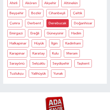
Ahirli
Akören
Akşehir
Altinekin
Beyşehir
Bozkir
Cihanbeyli
Çeltik
Çumra
Derbent
Derebucak
Doğanhisar
Emirgazi
Ereğli
Güneysinir
Hadim
Halkapinar
Hüyük
İlgin
Kadinhani
Karapinar
Karatay
Kulu
Meram
Sarayönü
Selçuklu
Seydişehir
Taşkent
Tuzlukçu
Yalihüyük
Yunak