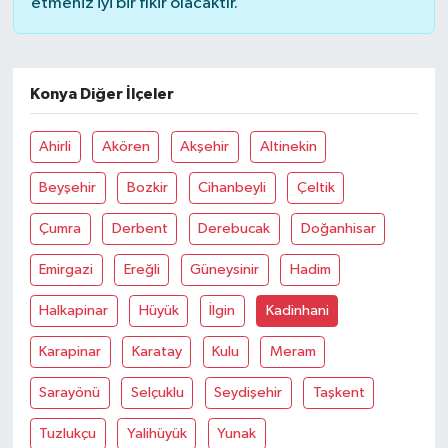
etmeniz iyi bir fikir olacaktır.
Konya Diğer İlçeler
Ahirli
Akören
Akşehir
Altinekin
Beyşehir
Bozkir
Cihanbeyli
Çeltik
Çumra
Derbent
Derebucak
Doğanhisar
Emirgazi
Ereğli
Güneysinir
Hadim
Halkapinar
Hüyük
İlgin
Kadinhani
Karapinar
Karatay
Kulu
Meram
Sarayönü
Selçuklu
Seydişehir
Taşkent
Tuzlukçu
Yalihüyük
Yunak