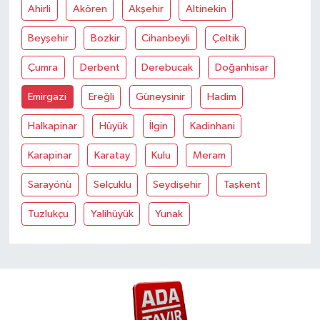
Ahirli
Akören
Akşehir
Altinekin
Beyşehir
Bozkir
Cihanbeyli
Çeltik
Çumra
Derbent
Derebucak
Doğanhisar
Emirgazi
Ereğli
Güneysinir
Hadim
Halkapinar
Hüyük
İlgin
Kadinhani
Karapinar
Karatay
Kulu
Meram
Sarayönü
Selçuklu
Seydişehir
Taşkent
Tuzlukçu
Yalihüyük
Yunak