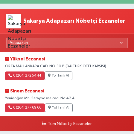
Sakarya Adapazarı Nöbetçi Eczaneler
Yüksel Eczanesi
ORTA MAH ANKARA CAD. NO 30 B (BALTÜRK OTEL KARŞISI)
0 (264) 272 54 44
Yol Tarifi Al
Sinem Eczanesi
Yenidoğan Mh. Saraybosna cad. No:42 A
0 (264) 277 69 66
Yol Tarifi Al
Tüm Nöbetçi Eczaneler