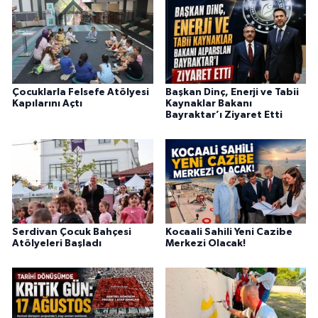
Çocuklarla Felsefe Atölyesi
Başkan Dinç, Enerji ve Tabii
Kapılarını Açtı
Kaynaklar Bakanı
Bayraktar’ı Ziyaret Etti
Serdivan Çocuk Bahçesi
Kocaali Sahili Yeni Cazibe
Atölyeleri Başladı
Merkezi Olacak!