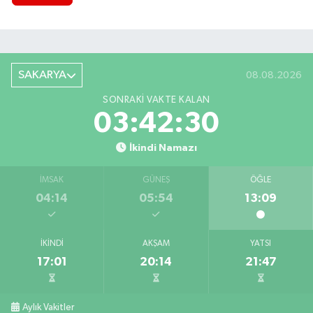
SAKARYA
08.08.2026
SONRAKI VAKTE KALAN
03:42:29
İkindi Namazı
İMSAK
GÜNEŞ
ÖĞLE
04:14
05:54
13:09
İKINDI
AKŞAM
YATSI
17:01
20:14
21:47
Aylık Vakitler