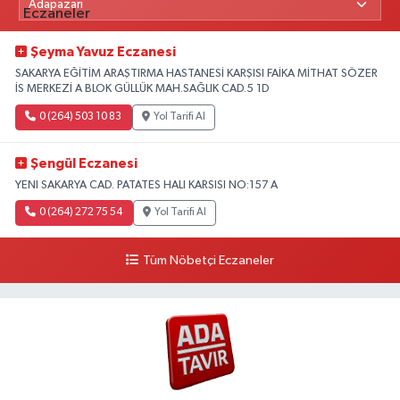
Şeyma Yavuz Eczanesi
SAKARYA EĞİTİM ARAŞTIRMA HASTANESİ KARŞISI FAİKA MİTHAT SÖZER
İS MERKEZİ A BLOK GÜLLÜK MAH.SAĞLIK CAD.5 1D
0 (264) 503 10 83
Yol Tarifi Al
Şengül Eczanesi
YENI SAKARYA CAD. PATATES HALI KARSISI NO:157 A
0 (264) 272 75 54
Yol Tarifi Al
Tüm Nöbetçi Eczaneler