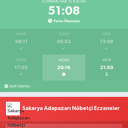
SONRAKI VAKTE KALAN
51:07
Yatsı Namazı
İMSAK
GÜNEŞ
ÖĞLE
04:11
05:52
13:09
İKINDI
AKŞAM
YATSI
17:02
20:16
21:50
Aylık Vakitler
Sakarya Adapazarı Nöbetçi Eczaneler