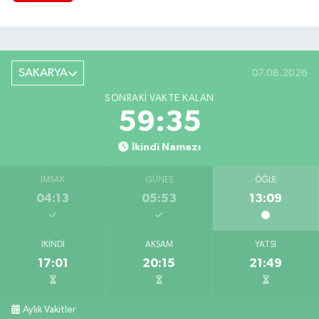
SAKARYA
07.08.2026
SONRAKI VAKTE KALAN
59:34
İkindi Namazı
İMSAK
GÜNEŞ
ÖĞLE
04:13
05:53
13:09
İKINDI
AKŞAM
YATSI
17:01
20:15
21:49
Aylık Vakitler