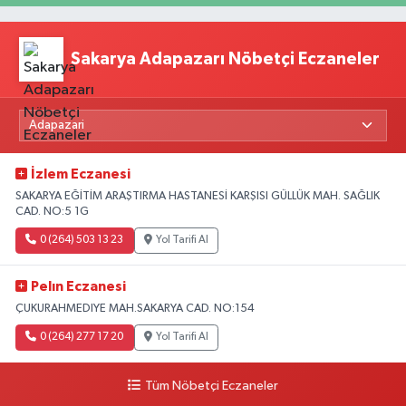
Sakarya Adapazarı Nöbetçi Eczaneler
İzlem Eczanesi
SAKARYA EĞİTİM ARAŞTIRMA HASTANESİ KARŞISI GÜLLÜK MAH. SAĞLIK
CAD. NO:5 1G
0 (264) 503 13 23
Yol Tarifi Al
Pelın Eczanesi
ÇUKURAHMEDIYE MAH.SAKARYA CAD. NO:154
0 (264) 277 17 20
Yol Tarifi Al
Tüm Nöbetçi Eczaneler