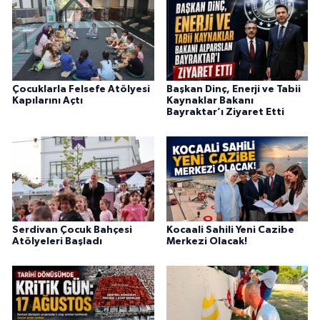
Çocuklarla Felsefe Atölyesi
Başkan Dinç, Enerji ve Tabii
Kapılarını Açtı
Kaynaklar Bakanı
Bayraktar’ı Ziyaret Etti
Serdivan Çocuk Bahçesi
Kocaali Sahili Yeni Cazibe
Atölyeleri Başladı
Merkezi Olacak!