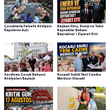
Çocuklarla Felsefe Atölyesi
Başkan Dinç, Enerji ve Tabii
Kapılarını Açtı
Kaynaklar Bakanı
Bayraktar’ı Ziyaret Etti
Serdivan Çocuk Bahçesi
Kocaali Sahili Yeni Cazibe
Atölyeleri Başladı
Merkezi Olacak!