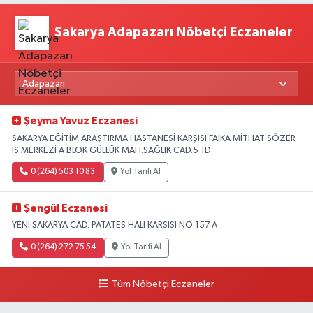
Sakarya Adapazarı Nöbetçi Eczaneler
Şeyma Yavuz Eczanesi
SAKARYA EĞİTİM ARAŞTIRMA HASTANESİ KARŞISI FAİKA MİTHAT SÖZER
İS MERKEZİ A BLOK GÜLLÜK MAH.SAĞLIK CAD.5 1D
0 (264) 503 10 83
Yol Tarifi Al
Şengül Eczanesi
YENI SAKARYA CAD. PATATES HALI KARSISI NO:157 A
0 (264) 272 75 54
Yol Tarifi Al
Tüm Nöbetçi Eczaneler