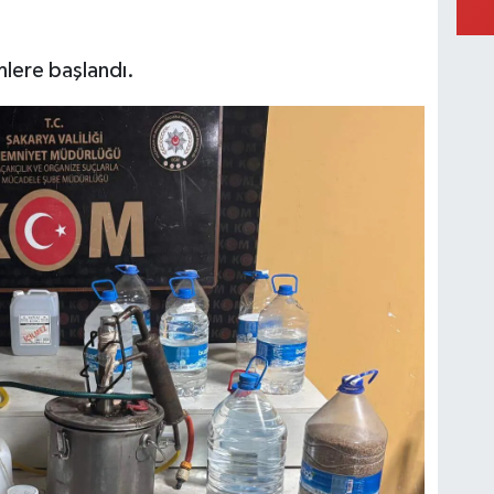
mlere başlandı.
Ka
Ad