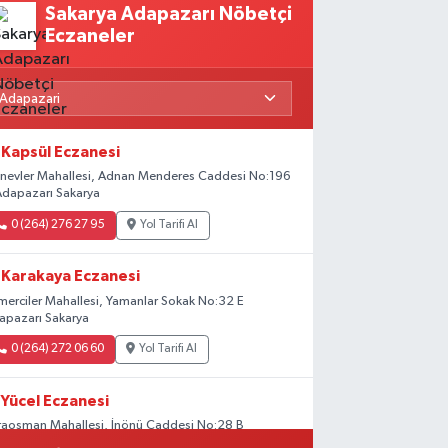
Sakarya Adapazarı Nöbetçi
Eczaneler
Kapsül Eczanesi
rinevler Mahallesi, Adnan Menderes Caddesi No:196
Adapazarı Sakarya
0 (264) 276 27 95
Yol Tarifi Al
Karakaya Eczanesi
merciler Mahallesi, Yamanlar Sokak No:32 E
apazarı Sakarya
0 (264) 272 06 60
Yol Tarifi Al
Yücel Eczanesi
raosman Mahallesi, İnönü Caddesi No:28 B
apazarı Sakarya