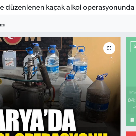
de düzenlenen kaçak alkol operasyonunda 1
ESI
İMS
04: