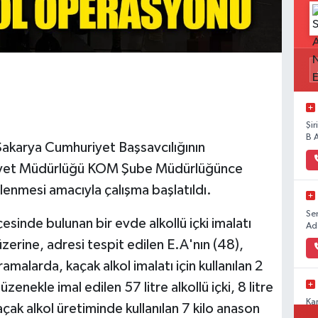
Şi
B 
 Sakarya Cumhuriyet Başsavcılığının
niyet Müdürlüğü KOM Şube Müdürlüğünce
llenmesi amacıyla çalışma başlatıldı.
Se
inde bulunan bir evde alkollü içki imalatı
Ad
üzerine, adresi tespit edilen E.A'nın (48),
malarda, kaçak alkol imalatı için kullanılan 2
enekle imal edilen 57 litre alkollü içki, 8 litre
Ka
 kaçak alkol üretiminde kullanılan 7 kilo anason
Ad