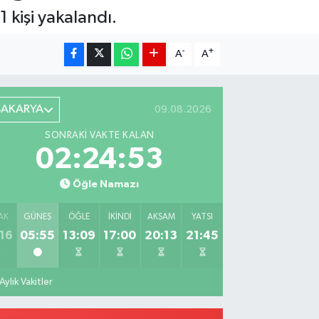
 kişi yakalandı.
-
+
A
A
SAKARYA
09.08.2026
SONRAKI VAKTE KALAN
02:24:52
Öğle Namazı
AK
GÜNEŞ
ÖĞLE
İKINDI
AKŞAM
YATSI
16
05:55
13:09
17:00
20:13
21:45
Aylık Vakitler