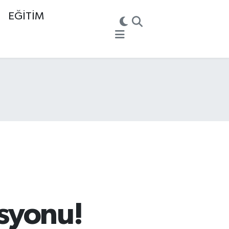
EĞİTİM
syonu!