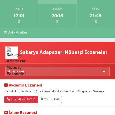
İKINDI
AKŞAM
YATSI
17:01
20:15
21:49
Aylık Vakitler
Sakarya Adapazarı Nöbetçi Eczaneler
Aydemir Eczanesi
Camili-1 1507 Ada Tuğba Camii altı No:2 Yenikent Adapazarı Sakarya
0 (264) 251 02 02
Yol Tarifi Al
İzlem Eczanesi