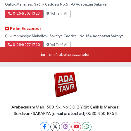
Güllük Mahallesi, Sağlık Caddesi No:5 1-G Adapazarı Sakarya
0 (264) 503 13 23
Yol Tarifi Al
Pelın Eczanesi
Çukurahmediye Mahallesi, Sakarya Caddesi, No:154 Adapazarı Sakarya
0 (264) 277 17 20
Yol Tarifi Al
Tüm Nöbetçi Eczaneler
Arabacıalanı Mah. 509. Sk. No:3 D:2 Yiğit Çelik İş Merkezi
Serdivan/SAKARYA
[email protected]
0530 450 10 54