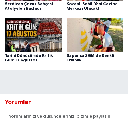
Serdivan Çocuk Bahçesi
Kocaali Sahili Yeni Cazibe
Atölyeleri Başladı
Merkezi Olacak!
Tarihi Dönüşümde Kritik
Sapanca SGM’de Renkli
Gün: 17 Ağustos
Etkinlik
Yorumlar