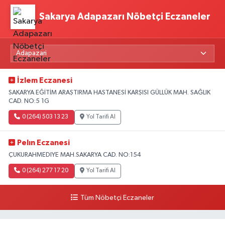
Sakarya Adapazarı Nöbetçi Eczaneler
İzlem Eczanesi
SAKARYA EĞİTİM ARAŞTIRMA HASTANESİ KARŞISI GÜLLÜK MAH. SAĞLIK
CAD. NO:5 1G
0 (264) 503 13 23
Yol Tarifi Al
Pelın Eczanesi
ÇUKURAHMEDIYE MAH.SAKARYA CAD. NO:154
0 (264) 277 17 20
Yol Tarifi Al
Tüm Nöbetçi Eczaneler