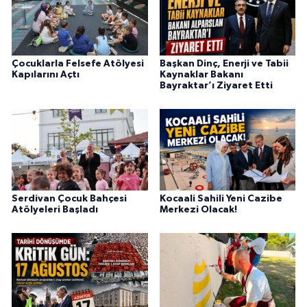
Çocuklarla Felsefe Atölyesi
Başkan Dinç, Enerji ve Tabii
Kapılarını Açtı
Kaynaklar Bakanı
Bayraktar’ı Ziyaret Etti
Serdivan Çocuk Bahçesi
Kocaali Sahili Yeni Cazibe
Atölyeleri Başladı
Merkezi Olacak!