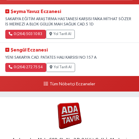
Şeyma Yavuz Eczanesi
SAKARYA EĞİTİM ARAŞTIRMA HASTANESİ KARŞISI FAİKA MİTHAT SÖZER
İS MERKEZİ A BLOK GÜLLÜK MAH.SAĞLIK CAD.5 1D
0 (264) 503 10 83
Yol Tarifi Al
Şengül Eczanesi
YENI SAKARYA CAD. PATATES HALI KARSISI NO:157 A
0 (264) 272 75 54
Yol Tarifi Al
Tüm Nöbetçi Eczaneler