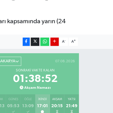
rı kapsamında yarın (24
-
+
A
A
SAKARYA
07.08.2026
SONRAKI VAKTE KALAN
01:38:51
Akşam Namazı
AK
GÜNEŞ
ÖĞLE
İKINDI
AKŞAM
YATSI
13
05:53
13:09
17:01
20:15
21:49