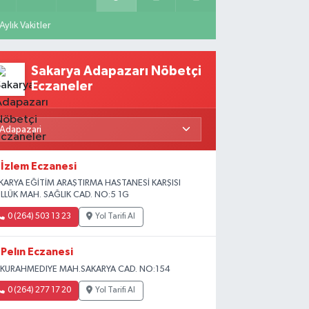
Aylık Vakitler
Sakarya Adapazarı Nöbetçi
Eczaneler
İzlem Eczanesi
KARYA EĞİTİM ARAŞTIRMA HASTANESİ KARŞISI
LLÜK MAH. SAĞLIK CAD. NO:5 1G
0 (264) 503 13 23
Yol Tarifi Al
Pelın Eczanesi
KURAHMEDIYE MAH.SAKARYA CAD. NO:154
0 (264) 277 17 20
Yol Tarifi Al