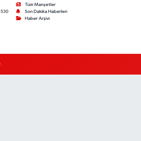
Tüm Manşetler
530
Son Dakika Haberleri
Haber Arşivi
.