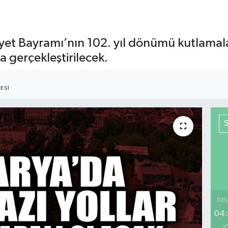
et Bayramı’nın 102. yıl dönümü kutlamala
gerçekleştirilecek.
ESI
İMS
04: