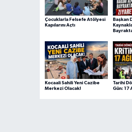
Çocuklarla Felsefe Atölyesi
Başkan Di
Kapılarını Açtı
Kaynakla
Bayrakta
Kocaali Sahili Yeni Cazibe
Tarihi D
Merkezi Olacak!
Gün: 17