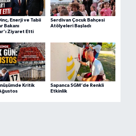
nç, Enerji ve Tabii
Serdivan Çocuk Bahçesi
r Bakanı
Atölyeleri Başladı
r’ı Ziyaret Etti
önüşümde Kritik
Sapanca SGM’de Renkli
 Ağustos
Etkinlik