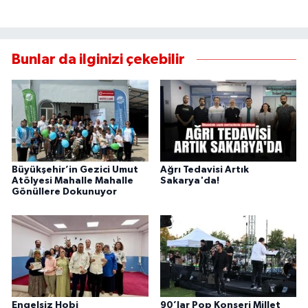
Bunlar da ilginizi çekebilir
Büyükşehir’in Gezici Umut
Ağrı Tedavisi Artık
Atölyesi Mahalle Mahalle
Sakarya'da!
Gönüllere Dokunuyor
Engelsiz Hobi
90’lar Pop Konseri Millet