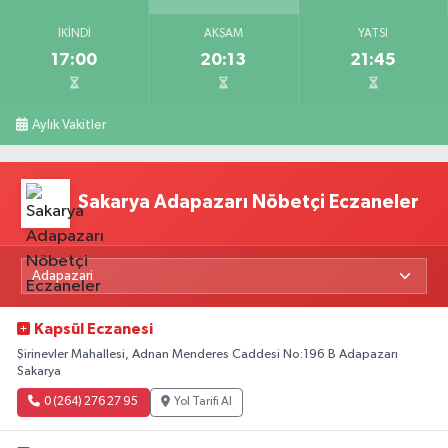
İKINDI
AKŞAM
YATSI
17:00
20:13
21:45
Aylık Vakitler
Sakarya Adapazarı Nöbetçi Eczaneler
Kapsül Eczanesi
Şirinevler Mahallesi, Adnan Menderes Caddesi No:196 B Adapazarı
Sakarya
0 (264) 276 27 95
Yol Tarifi Al