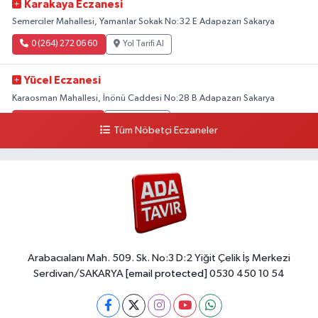
Karakaya Eczanesi
Semerciler Mahallesi, Yamanlar Sokak No:32 E Adapazarı Sakarya
0 (264) 272 06 60
Yol Tarifi Al
Yücel Eczanesi
Karaosman Mahallesi, İnönü Caddesi No:28 B Adapazarı Sakarya
0 (264) 274 11 90
Yol Tarifi Al
Tüm Nöbetçi Eczaneler
Kent Eczanesi
Karaman Mahallesi, Cahit Kıraç Caddesi No:31 16 Adapazarı Sakarya
0 (264) 221 29 51
Yol Tarifi Al
Arabacıalanı Mah. 509. Sk. No:3 D:2 Yiğit Çelik İş Merkezi
Serdivan/SAKARYA
[email protected]
0530 450 10 54