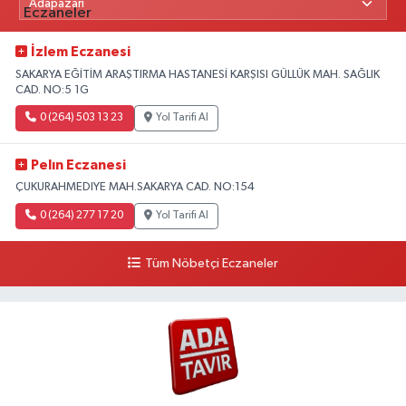
İzlem Eczanesi
SAKARYA EĞİTİM ARAŞTIRMA HASTANESİ KARŞISI GÜLLÜK MAH. SAĞLIK
CAD. NO:5 1G
0 (264) 503 13 23
Yol Tarifi Al
Pelın Eczanesi
ÇUKURAHMEDIYE MAH.SAKARYA CAD. NO:154
0 (264) 277 17 20
Yol Tarifi Al
Tüm Nöbetçi Eczaneler