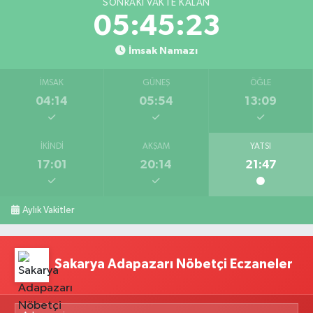
SONRAKI VAKTE KALAN
05:45:22
İmsak Namazı
İMSAK
GÜNEŞ
ÖĞLE
04:14
05:54
13:09
İKINDI
AKŞAM
YATSI
17:01
20:14
21:47
Aylık Vakitler
Sakarya Adapazarı Nöbetçi Eczaneler