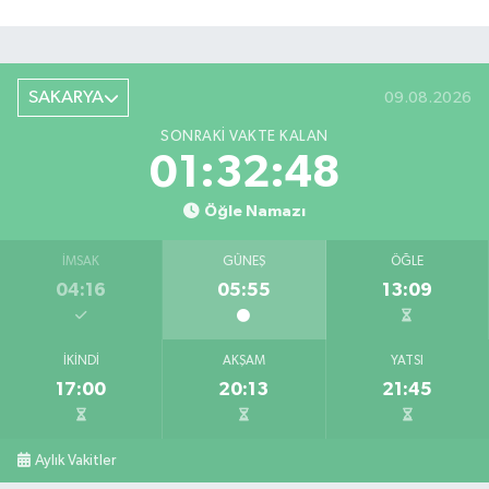
SAKARYA
09.08.2026
SONRAKI VAKTE KALAN
01:32:47
Öğle Namazı
İMSAK
GÜNEŞ
ÖĞLE
04:16
05:55
13:09
İKINDI
AKŞAM
YATSI
17:00
20:13
21:45
Aylık Vakitler