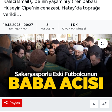
Kaleci İsmail Çipe'nin yaşamını yitiren babası
Hüseyin Çipe'nin cenazesi, Hatay'da toprağa
verildi...
19.12.2025 - 00:27
5
1 DK
YAYINLANMA
PAYLAŞIM
OKUNMA SÜRESI
Paylaş
-
+
A
A