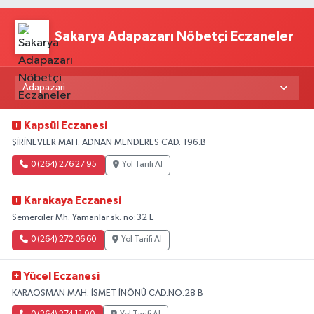
Sakarya Adapazarı Nöbetçi Eczaneler
Kapsül Eczanesi
ŞİRİNEVLER MAH. ADNAN MENDERES CAD. 196.B
0 (264) 276 27 95
Yol Tarifi Al
Karakaya Eczanesi
Semerciler Mh. Yamanlar sk. no:32 E
0 (264) 272 06 60
Yol Tarifi Al
Yücel Eczanesi
KARAOSMAN MAH. İSMET İNÖNÜ CAD.NO:28 B