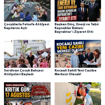
Çocuklarla Felsefe Atölyesi
Başkan Dinç, Enerji ve Tabii
Kapılarını Açtı
Kaynaklar Bakanı
Bayraktar’ı Ziyaret Etti
Serdivan Çocuk Bahçesi
Kocaali Sahili Yeni Cazibe
Atölyeleri Başladı
Merkezi Olacak!