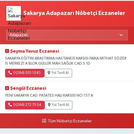
Sakarya Adapazarı Nöbetçi Eczaneler
Şeyma Yavuz Eczanesi
SAKARYA EĞİTİM ARAŞTIRMA HASTANESİ KARŞISI FAİKA MİTHAT SÖZER
İS MERKEZİ A BLOK GÜLLÜK MAH.SAĞLIK CAD.5 1D
0 (264) 503 10 83
Yol Tarifi Al
Şengül Eczanesi
YENI SAKARYA CAD. PATATES HALI KARSISI NO:157 A
0 (264) 272 75 54
Yol Tarifi Al
Tüm Nöbetçi Eczaneler