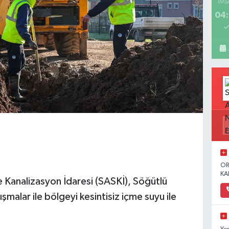
İMS
04:
OR
KA
e Kanalizasyon İdaresi (SASKİ), Söğütlü
şmalar ile bölgeyi kesintisiz içme suyu ile