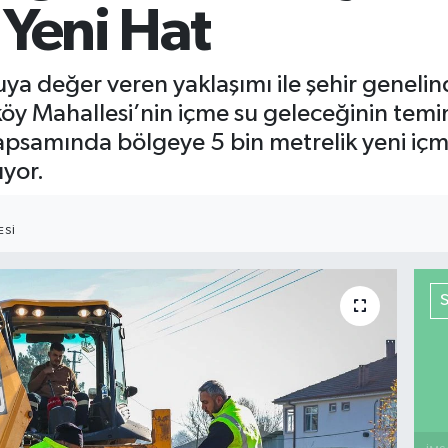
 Yeni Hat
suya değer veren yaklaşımı ile şehir genelind
öy Mahallesi’nin içme su geleceğinin temi
 kapsamında bölgeye 5 bin metrelik yeni iç
yor.
ESI