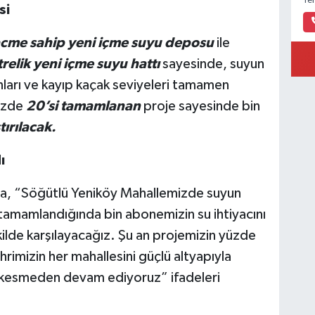
Ye
si
cme sahip yeni içme suyu deposu
ile
relik yeni içme suyu hattı
sayesinde, suyun
ları ve kayıp kaçak seviyeleri tamamen
yüzde
20’si tamamlanan
proje sayesinde bin
tırılacak.
ı
da, “Söğütlü Yeniköy Mahallemizde suyun
tamamlandığında bin abonemizin su ihtiyacını
ekilde karşılayacağız. Şu an projemizin yüzde
imizin her mahallesini güçlü altyapıyla
ız kesmeden devam ediyoruz” ifadeleri