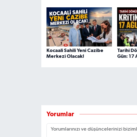
Kocaali Sahili Yeni Cazibe
Tarihi D
Merkezi Olacak!
Gün: 17
Yorumlar