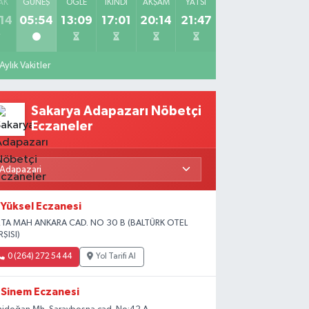
AK
GÜNEŞ
ÖĞLE
İKINDI
AKŞAM
YATSI
14
05:54
13:09
17:01
20:14
21:47
Aylık Vakitler
Sakarya Adapazarı Nöbetçi
Eczaneler
Yüksel Eczanesi
TA MAH ANKARA CAD. NO 30 B (BALTÜRK OTEL
RŞISI)
0 (264) 272 54 44
Yol Tarifi Al
Sinem Eczanesi