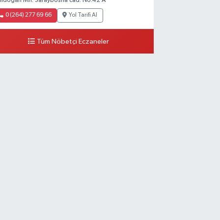
nidoğan Mh. Saraybosna cad. No:42 A
0 (264) 277 69 66
Yol Tarifi Al
Tüm Nöbetçi Eczaneler