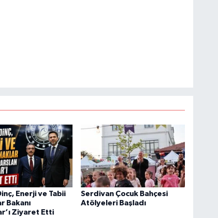
nç, Enerji ve Tabii
Serdivan Çocuk Bahçesi
r Bakanı
Atölyeleri Başladı
r’ı Ziyaret Etti