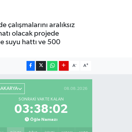
e çalışmalarını aralıksız
natı olacak projede
me suyu hattı ve 500
-
+
A
A
SAKARYA
08.08.2026
SONRAKI VAKTE KALAN
03:38:01
Öğle Namazı