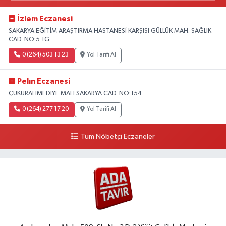
İzlem Eczanesi
SAKARYA EĞİTİM ARAŞTIRMA HASTANESİ KARŞISI GÜLLÜK MAH. SAĞLIK
CAD. NO:5 1G
0 (264) 503 13 23
Yol Tarifi Al
Pelın Eczanesi
ÇUKURAHMEDIYE MAH.SAKARYA CAD. NO:154
0 (264) 277 17 20
Yol Tarifi Al
Tüm Nöbetçi Eczaneler