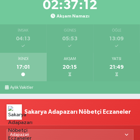
02:37:12
Akşam Namazı
İMSAK
GÜNEŞ
ÖĞLE
04:13
05:53
13:09
İKINDI
AKŞAM
YATSI
17:01
20:15
21:49
Aylık Vakitler
Sakarya Adapazarı Nöbetçi Eczaneler