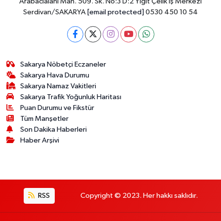
Arabacıalanı Mah. 509. Sk. No:3 D:2 Yiğit Çelik İş Merkezi
Serdivan/SAKARYA
[email protected]
0530 450 10 54
Sakarya Nöbetçi Eczaneler
Sakarya Hava Durumu
Sakarya Namaz Vakitleri
Sakarya Trafik Yoğunluk Haritası
Puan Durumu ve Fikstür
Tüm Manşetler
Son Dakika Haberleri
Haber Arşivi
RSS
Copyright © 2023. Her hakkı saklıdır.