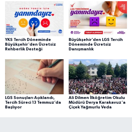
YKS Tercih Döneminde
Büyükşehir’den LGS Tercih
Büyükşehir'den Ücretsiz
Döneminde Ücretsiz
Rehberlik Desteği
Danışmanlık
LGS Sonuçları Açıklandı,
Ali Dilmen İlköğretim Okulu
Tercih Süreci 13 Temmuz’da
Müdürü Derya Karakavuz'a
Başlıyor
Çiçek Yağmurlu Veda