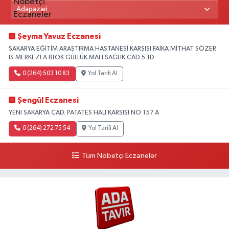
Şeyma Yavuz Eczanesi
SAKARYA EĞİTİM ARAŞTIRMA HASTANESİ KARŞISI FAİKA MİTHAT SÖZER
İS MERKEZİ A BLOK GÜLLÜK MAH.SAĞLIK CAD.5 1D
0 (264) 503 10 83
Yol Tarifi Al
Şengül Eczanesi
YENI SAKARYA CAD. PATATES HALI KARSISI NO:157 A
0 (264) 272 75 54
Yol Tarifi Al
Tüm Nöbetçi Eczaneler