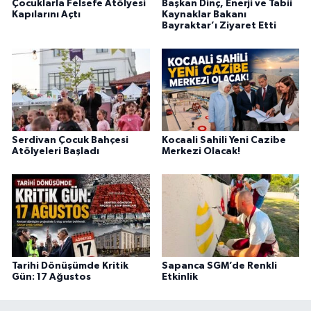
Çocuklarla Felsefe Atölyesi
Başkan Dinç, Enerji ve Tabii
Kapılarını Açtı
Kaynaklar Bakanı
Bayraktar’ı Ziyaret Etti
Serdivan Çocuk Bahçesi
Kocaali Sahili Yeni Cazibe
Atölyeleri Başladı
Merkezi Olacak!
Tarihi Dönüşümde Kritik
Sapanca SGM’de Renkli
Gün: 17 Ağustos
Etkinlik