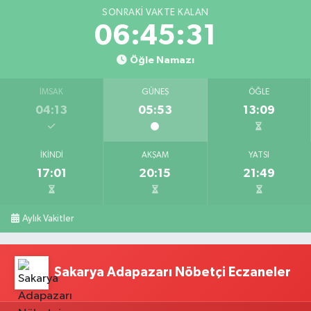
SONRAKI VAKTE KALAN
06:45:30
Öğle Namazı
İMSAK
GÜNEŞ
ÖĞLE
04:13
05:53
13:09
İKINDI
AKŞAM
YATSI
17:01
20:15
21:49
Aylık Vakitler
Sakarya Adapazarı Nöbetçi Eczaneler