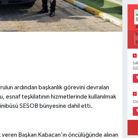
SA
GÜ
urulun ardından başkanlık görevini devralan
 esnaf teşkilatının hizmetlerinde kullanılmak
ÇU
inibüsü SESOB bünyesine dahil etti.
z veren Başkan Kabacan’ın öncülüğünde alınan