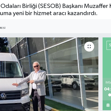
 Odaları Birliği (SESOB) Başkanı Muzaffer 
ruma yeni bir hizmet aracı kazandırdı.
RESI
İMS
04: