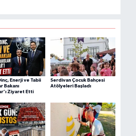
nç, Enerji ve Tabii
Serdivan Çocuk Bahçesi
r Bakanı
Atölyeleri Başladı
r’ı Ziyaret Etti