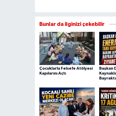
Bunlar da ilginizi çekebilir
Çocuklarla Felsefe Atölyesi
Başkan Di
Kapılarını Açtı
Kaynakla
Bayrakta