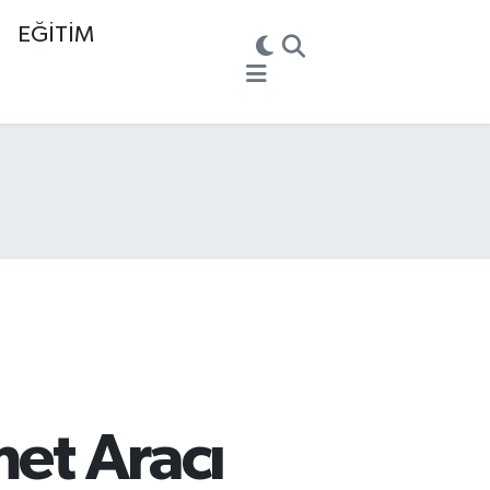
EĞİTİM
met Aracı