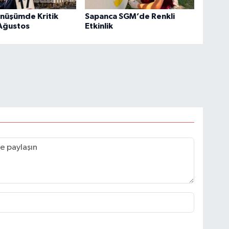
önüşümde Kritik
Sapanca SGM’de Renkli
 Ağustos
Etkinlik