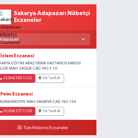
Sakarya Adapazarı Nöbetçi
Eczaneler
İzlem Eczanesi
KARYA EĞİTİM ARAŞTIRMA HASTANESİ KARŞISI
LLÜK MAH. SAĞLIK CAD. NO:5 1G
0 (264) 503 13 23
Yol Tarifi Al
Pelın Eczanesi
KURAHMEDIYE MAH.SAKARYA CAD. NO:154
0 (264) 277 17 20
Yol Tarifi Al
Tüm Nöbetçi Eczaneler