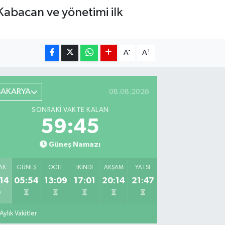
Kabacan ve yönetimi ilk
-
+
A
A
SAKARYA
08.08.2026
SONRAKI VAKTE KALAN
59:44
Güneş Namazı
AK
GÜNEŞ
ÖĞLE
İKINDI
AKŞAM
YATSI
14
05:54
13:09
17:01
20:14
21:47
Aylık Vakitler