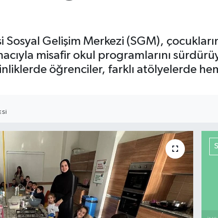
 Sosyal Gelişim Merkezi (SGM), çocukların 
macıyla misafir okul programlarını sürdür
inliklerde öğrenciler, farklı atölyelerde he
ESI