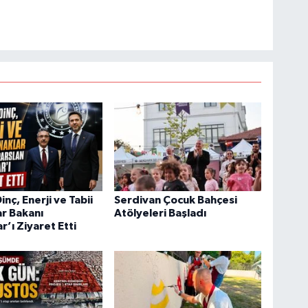
nç, Enerji ve Tabii
Serdivan Çocuk Bahçesi
r Bakanı
Atölyeleri Başladı
r’ı Ziyaret Etti