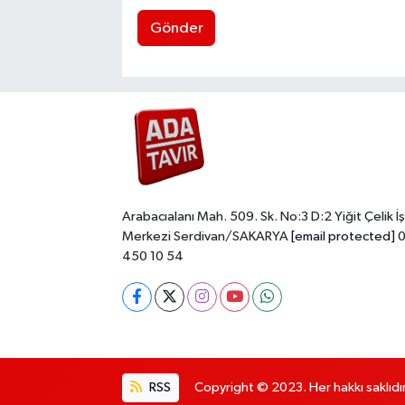
Gönder
Arabacıalanı Mah. 509. Sk. No:3 D:2 Yiğit Çelik İş
Merkezi Serdivan/SAKARYA
[email protected]
0
450 10 54
RSS
Copyright © 2023. Her hakkı saklıdır