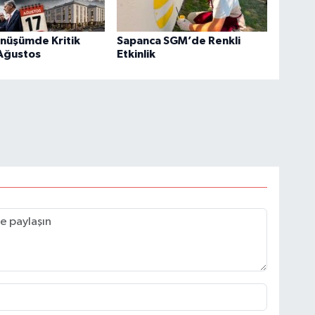
önüşümde Kritik
Sapanca SGM’de Renkli
 Ağustos
Etkinlik