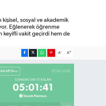
kişisel, sosyal ve akademik
üyor. Eğlenerek öğrenme
m keyifli vakit geçirdi hem de
-
+
A
A
SAKARYA
07.08.2026
SONRAKI VAKTE KALAN
05:01:40
İmsak Namazı