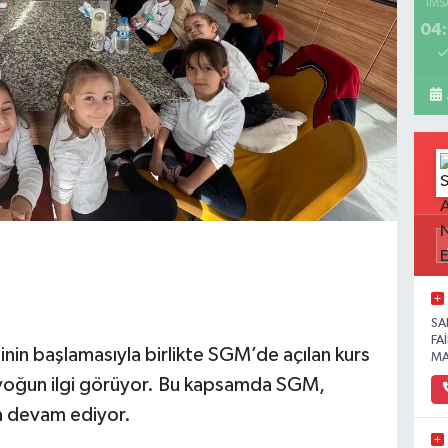
İMS
04:
SA
FA
n başlamasıyla birlikte SGM’de açılan kurs
MA
n yoğun ilgi görüyor. Bu kapsamda SGM,
ya devam ediyor.