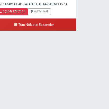
NI SAKARYA CAD. PATATES HALI KARSISI NO:157 A
0 (264) 272 75 54
Yol Tarifi Al
Tüm Nöbetçi Eczaneler