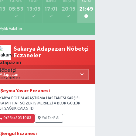
AK
GÜNEŞ
ÖĞLE
İKINDI
AKŞAM
YATSI
13
05:53
13:09
17:01
20:15
21:49
Aylık Vakitler
Sakarya Adapazarı Nöbetçi
Eczaneler
Şeyma Yavuz Eczanesi
KARYA EĞİTİM ARAŞTIRMA HASTANESİ KARŞISI
İKA MİTHAT SÖZER İS MERKEZİ A BLOK GÜLLÜK
H.SAĞLIK CAD.5 1D
0 (264) 503 10 83
Yol Tarifi Al
Şengül Eczanesi