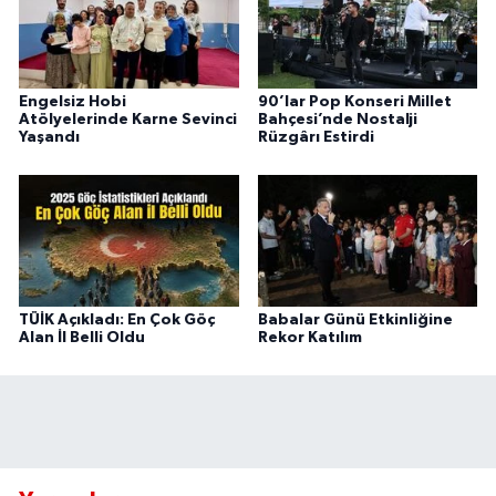
Engelsiz Hobi
90’lar Pop Konseri Millet
Atölyelerinde Karne Sevinci
Bahçesi’nde Nostalji
Yaşandı
Rüzgârı Estirdi
TÜİK Açıkladı: En Çok Göç
Babalar Günü Etkinliğine
Alan İl Belli Oldu
Rekor Katılım