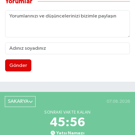
Yorumlar
Gönder
SAKARYA
07.08.2026
SONRAKI VAKTE KALAN
45:55
Yatsı Namazı