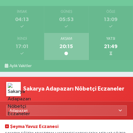
İMSAK
GÜNEŞ
ÖĞLE
04:13
05:53
13:09
İKINDI
AKŞAM
YATSI
17:01
20:15
21:49
Aylık Vakitler
Sakarya Adapazarı Nöbetçi Eczaneler
Şeyma Yavuz Eczanesi