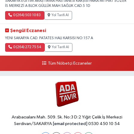
SAKARYA EĞİTİM ARAŞTIRMA HASTANESİ KARŞISI FAİKA MİTHAT SÖZER
İS MERKEZİ A BLOK GÜLLÜK MAH.SAĞLIK CAD.5 1D
0 (264) 503 10 83
Yol Tarifi Al
Şengül Eczanesi
YENI SAKARYA CAD. PATATES HALI KARSISI NO:157 A
0 (264) 272 75 54
Yol Tarifi Al
Tüm Nöbetçi Eczaneler
Arabacıalanı Mah. 509. Sk. No:3 D:2 Yiğit Çelik İş Merkezi
Serdivan/SAKARYA
[email protected]
0530 450 10 54