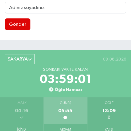
Gönder
SAKARYA
09.08.2026
SONRAKI VAKTE KALAN
03:59:01
Öğle Namazı
İMSAK
GÜNEŞ
ÖĞLE
04:16
05:55
13:09
İKINDI
AKŞAM
YATSI