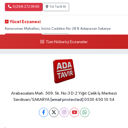
0 (264) 272 06 60
Yol Tarifi Al
Yücel Eczanesi
Karaosman Mahallesi, İnönü Caddesi No:28 B Adapazarı Sakarya
0 (264) 274 11 90
Yol Tarifi Al
Tüm Nöbetçi Eczaneler
Kent Eczanesi
Karaman Mahallesi, Cahit Kıraç Caddesi No:31 16 Adapazarı Sakarya
0 (264) 221 29 51
Yol Tarifi Al
Arabacıalanı Mah. 509. Sk. No:3 D:2 Yiğit Çelik İş Merkezi
Serdivan/SAKARYA
[email protected]
0530 450 10 54