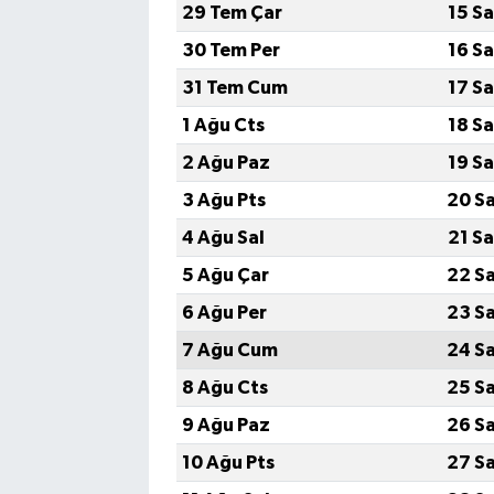
29 Tem Çar
15 S
30 Tem Per
16 S
31 Tem Cum
17 S
1 Ağu Cts
18 S
2 Ağu Paz
19 S
3 Ağu Pts
20 S
4 Ağu Sal
21 S
5 Ağu Çar
22 S
6 Ağu Per
23 S
7 Ağu Cum
24 S
8 Ağu Cts
25 S
9 Ağu Paz
26 S
10 Ağu Pts
27 S