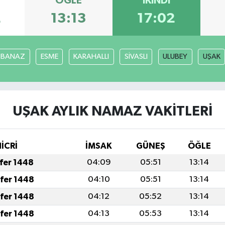
ÖĞLE
İKINDI
2
13:13
17:02
BANAZ
ESME
KARAHALLI
SİVASLI
ULUBEY
UŞAK
UŞAK AYLIK NAMAZ VAKITLERI
HİCRİ
İMSAK
GÜNEŞ
ÖĞLE
afer 1448
04:09
05:51
13:14
afer 1448
04:10
05:51
13:14
afer 1448
04:12
05:52
13:14
afer 1448
04:13
05:53
13:14