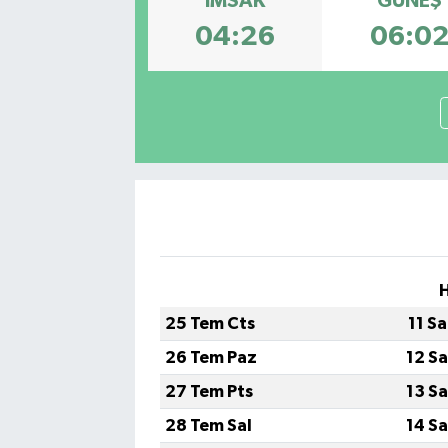
İMSAK
GÜNEŞ
04:26
06:0
25 Tem Cts
11 S
26 Tem Paz
12 S
27 Tem Pts
13 S
28 Tem Sal
14 S