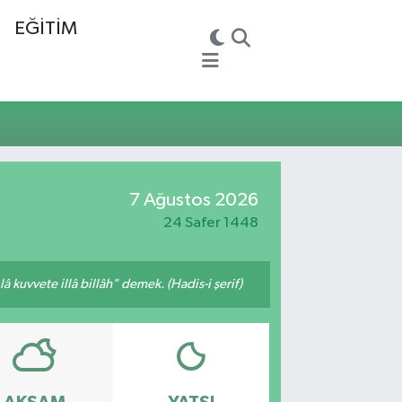
EĞİTİM
7 Ağustos 2026
24 Safer 1448
 kuvvete illâ billâh" demek. (Hadis-i şerif)