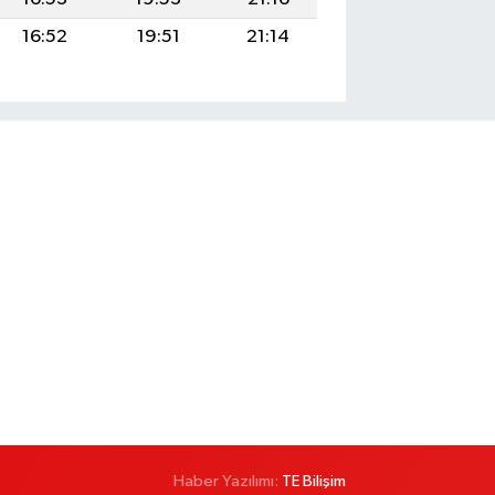
16:52
19:51
21:14
Haber Yazılımı:
TE Bilişim