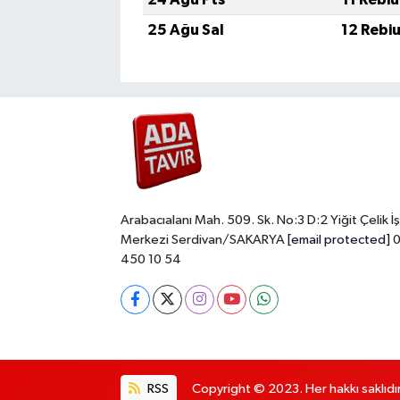
25 Ağu Sal
12 Rebi
Arabacıalanı Mah. 509. Sk. No:3 D:2 Yiğit Çelik İş
Merkezi Serdivan/SAKARYA
[email protected]
0
450 10 54
RSS
Copyright © 2023. Her hakkı saklıdır