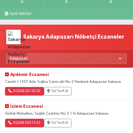
Aylık Vakitler
Sakarya Adapazarı Nöbetçi Eczaneler
Aydemir Eczanesi
Camili-1 1507 Ada Tuğba Camii altı No:2 Yenikent Adapazarı Sakarya
0 (264) 251 02 02
Yol Tarifi Al
İzlem Eczanesi
Güllük Mahallesi, Sağlık Caddesi No:5 1-G Adapazarı Sakarya
0 (264) 503 13 23
Yol Tarifi Al