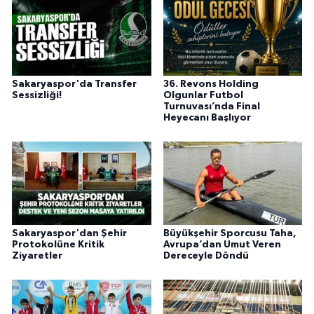
Sakaryaspor'da Transfer
36. Revons Holding
Sessizliği!
Olgunlar Futbol
Turnuvası’nda Final
Heyecanı Başlıyor
Sakaryaspor'dan Şehir
Büyükşehir Sporcusu Taha,
Protokolüne Kritik
Avrupa’dan Umut Veren
Ziyaretler
Dereceyle Döndü