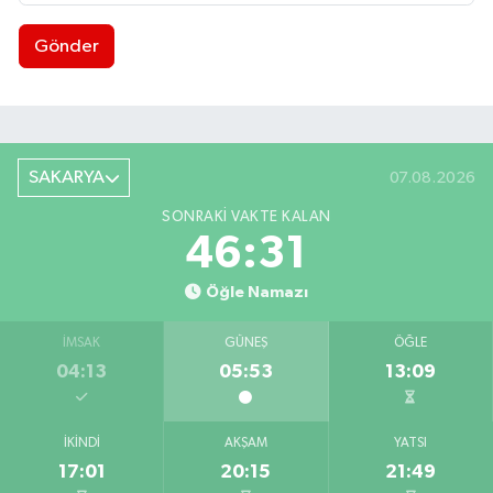
Gönder
SAKARYA
07.08.2026
SONRAKI VAKTE KALAN
46:30
Öğle Namazı
İMSAK
GÜNEŞ
ÖĞLE
04:13
05:53
13:09
İKINDI
AKŞAM
YATSI
17:01
20:15
21:49