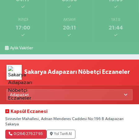
İKINDI
AKŞAM
YATSI
17:00
20:11
21:44
Aylık Vakitler
Sakarya Adapazarı Nöbetçi Eczaneler
Kapsül Eczanesi
Şirinevler Mahallesi, Adnan Menderes Caddesi No:196 B Adapazarı
Sakarya
0 (264) 276 27 95
Yol Tarifi Al