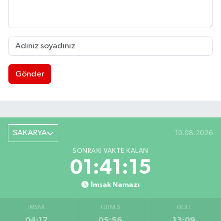
Gönder
SAKARYA
10.08.2026
SONRAKI VAKTE KALAN
01:41:15
İmsak Namazı
İMSAK
GÜNEŞ
ÖĞLE
04:17
05:56
13:09