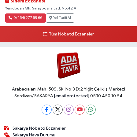
Sinem Eczanesi
Yenidoğan Mh. Saraybosna cad. No:42 A
0 (264) 277 69 66
Yol Tarifi Al
Tüm Nöbetçi Eczaneler
Arabacıalanı Mah. 509. Sk. No:3 D:2 Yiğit Çelik İş Merkezi
Serdivan/SAKARYA
[email protected]
0530 450 10 54
Sakarya Nöbetçi Eczaneler
Sakarya Hava Durumu