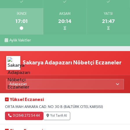
İKINDI
AKŞAM
YATSI
17:01
20:14
21:47
Aylık Vakitler
Sakarya Adapazarı Nöbetçi Eczaneler
Yüksel Eczanesi
ORTA MAH ANKARA CAD. NO 30 B (BALTÜRK OTEL KARŞISI)
0 (264) 272 54 44
Yol Tarifi Al