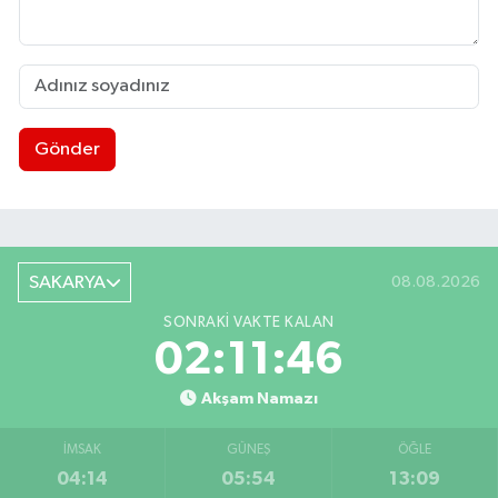
Gönder
SAKARYA
08.08.2026
SONRAKI VAKTE KALAN
02:11:45
Akşam Namazı
İMSAK
GÜNEŞ
ÖĞLE
04:14
05:54
13:09