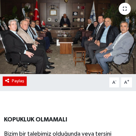
Paylaş
-
+
A
A
KOPUKLUK OLMAMALI
Bizim bir talebimiz olduğunda veya tersini