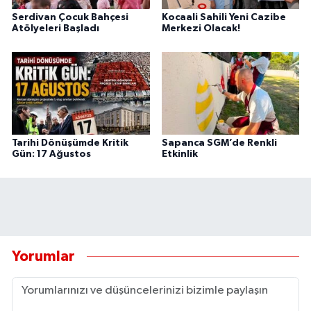
Serdivan Çocuk Bahçesi
Kocaali Sahili Yeni Cazibe
Atölyeleri Başladı
Merkezi Olacak!
Tarihi Dönüşümde Kritik
Sapanca SGM’de Renkli
Gün: 17 Ağustos
Etkinlik
Yorumlar