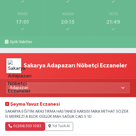
İKINDI
AKŞAM
YATSI
17:01
20:15
21:49
Aylık Vakitler
Sakarya Adapazarı Nöbetçi Eczaneler
Şeyma Yavuz Eczanesi
SAKARYA EĞİTİM ARAŞTIRMA HASTANESİ KARŞISI FAİKA MİTHAT SÖZER
İS MERKEZİ A BLOK GÜLLÜK MAH.SAĞLIK CAD.5 1D
0 (264) 503 10 83
Yol Tarifi Al