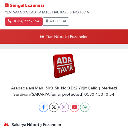
Şengül Eczanesi
YENI SAKARYA CAD. PATATES HALI KARSISI NO:157 A
0 (264) 272 75 54
Yol Tarifi Al
Tüm Nöbetçi Eczaneler
Arabacıalanı Mah. 509. Sk. No:3 D:2 Yiğit Çelik İş Merkezi
Serdivan/SAKARYA
[email protected]
0530 450 10 54
Sakarya Nöbetçi Eczaneler