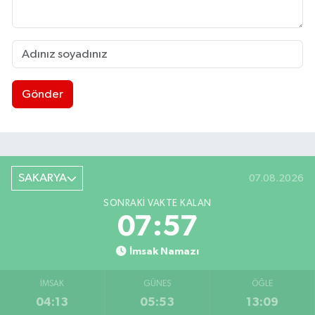
Gönder
SAKARYA
07.08.2026
SONRAKI VAKTE KALAN
07:56
İmsak Namazı
İMSAK
GÜNEŞ
ÖĞLE
04:13
05:53
13:09