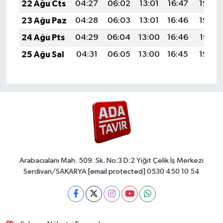
22 Ağu Cts
04:27
06:02
13:01
16:47
19:50
23 Ağu Paz
04:28
06:03
13:01
16:46
19:49
24 Ağu Pts
04:29
06:04
13:00
16:46
19:47
25 Ağu Sal
04:31
06:05
13:00
16:45
19:46
Arabacıalanı Mah. 509. Sk. No:3 D:2 Yiğit Çelik İş Merkezi
Serdivan/SAKARYA
[email protected]
0530 450 10 54