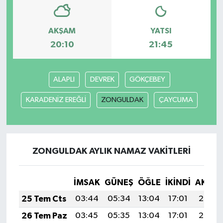
AKŞAM
YATSI
20:10
21:45
ALAPLI
DEVREK
GÖKÇEBEY
KARADENİZ EREĞLİ
ZONGULDAK
ÇAYCUMA
ZONGULDAK AYLIK NAMAZ VAKITLERI
İMSAK
GÜNEŞ
ÖĞLE
İKINDI
AKŞA
25 Tem Cts
03:44
05:34
13:04
17:01
20:25
26 Tem Paz
03:45
05:35
13:04
17:01
20:24