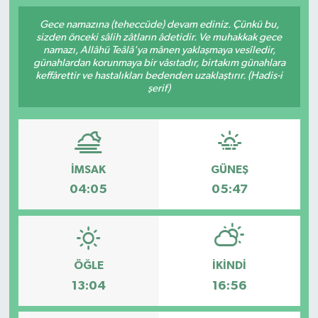
Gece namazına (teheccüde) devam ediniz. Çünkü bu,
sizden önceki sâlih zâtların âdetidir. Ve muhakkak gece
namazı, Allâhü Teâlâ'ya mânen yaklaşmaya vesîledir,
günahlardan korunmaya bir vâsıtadır, birtakım günahlara
keffârettir ve hastalıkları bedenden uzaklaştırır. (Hadis-i
şerif)
İMSAK
GÜNEŞ
04:05
05:47
ÖĞLE
İKINDI
13:04
16:56