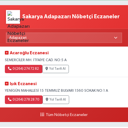
Sakarya Adapazarı Nöbetçi Eczaneler
Acaroğlu Eczanesi
SEMERCİLER MH. İTFAİYE CAD. NO:5 A
0 (264) 274 72 82
Yol Tarifi Al
Işık Eczanesi
YENİGÜN MAHALLESİ 15 TEMMUZ BULVARI 1560 SOKAK NO:1 A
0 (264) 278 28 70
Yol Tarifi Al
Tüm Nöbetçi Eczaneler