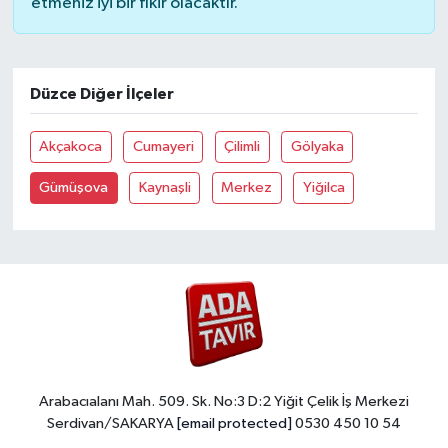
etmeniz iyi bir fikir olacaktır.
Düzce Diğer İlçeler
Akçakoca
Cumayeri
Çilimli
Gölyaka
Gümüşova
Kaynaşli
Merkez
Yiğilca
Arabacıalanı Mah. 509. Sk. No:3 D:2 Yiğit Çelik İş Merkezi
Serdivan/SAKARYA
[email protected]
0530 450 10 54