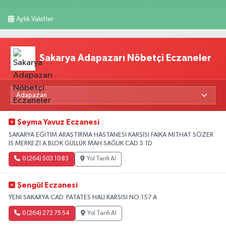
Aylık Vakitler
Sakarya Adapazarı Nöbetçi Eczaneler
Şeyma Yavuz Eczanesi
SAKARYA EĞİTİM ARAŞTIRMA HASTANESİ KARŞISI FAİKA MİTHAT SÖZER
İS MERKEZİ A BLOK GÜLLÜK MAH.SAĞLIK CAD.5 1D
0 (264) 503 10 83
Yol Tarifi Al
Şengül Eczanesi
YENI SAKARYA CAD. PATATES HALI KARSISI NO:157 A
0 (264) 272 75 54
Yol Tarifi Al