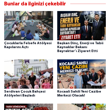
Bunlar da ilginizi çekebilir
Çocuklarla Felsefe Atölyesi
Başkan Dinç, Enerji ve Tabii
Kapılarını Açtı
Kaynaklar Bakanı
Bayraktar’ı Ziyaret Etti
Serdivan Çocuk Bahçesi
Kocaali Sahili Yeni Cazibe
Atölyeleri Başladı
Merkezi Olacak!