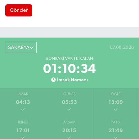
Gönder
SAKARYA
07.08.2026
SONRAKI VAKTE KALAN
01:10:33
İmsak Namazı
İMSAK
GÜNEŞ
ÖĞLE
04:13
05:53
13:09
İKINDI
AKŞAM
YATSI
17:01
20:15
21:49