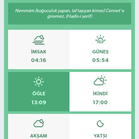
Nemmâm (koğuculuk yapan, laf taşıyan kimse) Cennet'e
giremez. (Hadis-i şerif)
İMSAK
GÜNEŞ
04:16
05:54
ÖĞLE
İKINDI
13:09
17:00
AKŞAM
YATSI