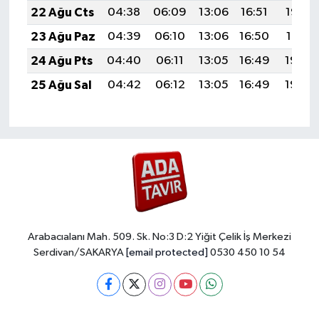
22 Ağu Cts
04:38
06:09
13:06
16:51
19:53
23 Ağu Paz
04:39
06:10
13:06
16:50
19:51
24 Ağu Pts
04:40
06:11
13:05
16:49
19:50
25 Ağu Sal
04:42
06:12
13:05
16:49
19:48
Arabacıalanı Mah. 509. Sk. No:3 D:2 Yiğit Çelik İş Merkezi
Serdivan/SAKARYA
[email protected]
0530 450 10 54