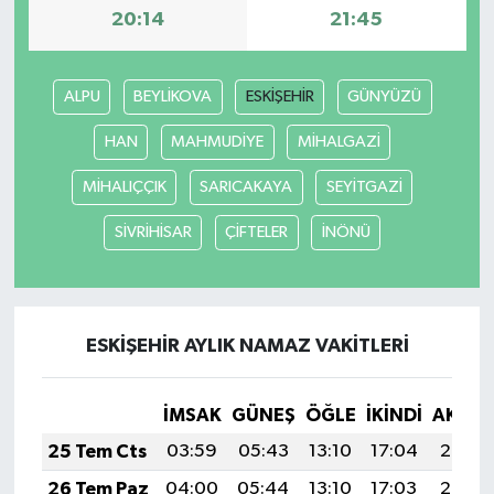
20:14
21:45
ALPU
BEYLİKOVA
ESKİŞEHİR
GÜNYÜZÜ
HAN
MAHMUDİYE
MİHALGAZİ
MİHALIÇÇIK
SARICAKAYA
SEYİTGAZİ
SİVRİHİSAR
ÇİFTELER
İNÖNÜ
ESKİŞEHİR AYLIK NAMAZ VAKITLERI
İMSAK
GÜNEŞ
ÖĞLE
İKINDI
AKŞA
25 Tem Cts
03:59
05:43
13:10
17:04
20:26
26 Tem Paz
04:00
05:44
13:10
17:03
20:25