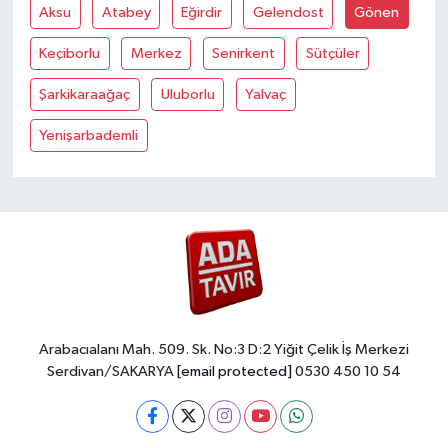
Aksu
Atabey
Eğirdir
Gelendost
Gönen
Keçiborlu
Merkez
Senirkent
Sütçüler
Şarkikaraağaç
Uluborlu
Yalvaç
Yenişarbademli
Arabacıalanı Mah. 509. Sk. No:3 D:2 Yiğit Çelik İş Merkezi
Serdivan/SAKARYA
[email protected]
0530 450 10 54