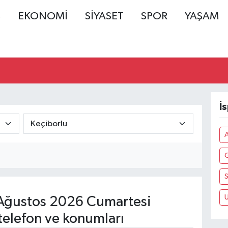
Ş
EKONOMİ
SİYASET
SPOR
YAŞAM
İ
S
U
Ağustos 2026 Cumartesi
telefon ve konumları