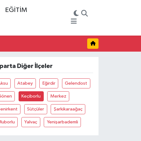
EĞİTİM
sparta Diğer İlçeler
Aksu
Atabey
Eğirdir
Gelendost
Gönen
Keçiborlu
Merkez
enirkent
Sütçüler
Şarkikaraağaç
luborlu
Yalvaç
Yenişarbademli