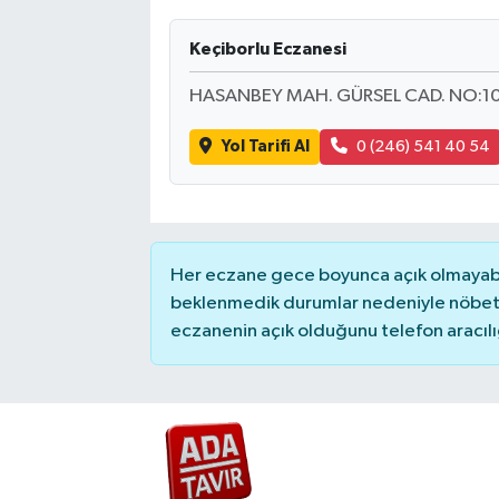
Keçiborlu Eczanesi
HASANBEY MAH. GÜRSEL CAD. NO:1
Yol Tarifi Al
0 (246) 541 40 54
Her eczane gece boyunca açık olmayabili
beklenmedik durumlar nedeniyle nöbete
eczanenin açık olduğunu telefon aracılığıy