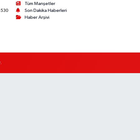
Tüm Manşetler
530
Son Dakika Haberleri
Haber Arşivi
.