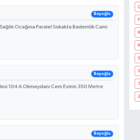
Beyoğlu
F
4 Sağlık Ocağına Paralel Sokakta Bademlik Cami
S
Beyoğlu
T
ddesi 104 A Okmeydanı Cem Evinin 350 Metre
Beyoğlu