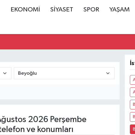
Ş
EKONOMİ
SİYASET
SPOR
YAŞAM
İ
A
B
B
ğustos 2026 Perşembe
telefon ve konumları