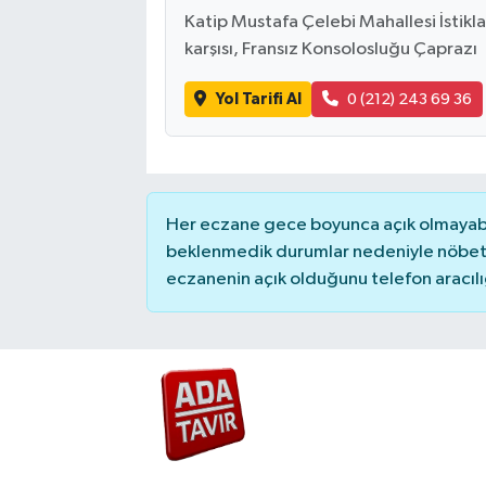
Katip Mustafa Çelebi Mahallesi İstik
karşısı, Fransız Konsolosluğu Çaprazı
Yol Tarifi Al
0 (212) 243 69 36
Her eczane gece boyunca açık olmayabili
beklenmedik durumlar nedeniyle nöbete
eczanenin açık olduğunu telefon aracılığıy