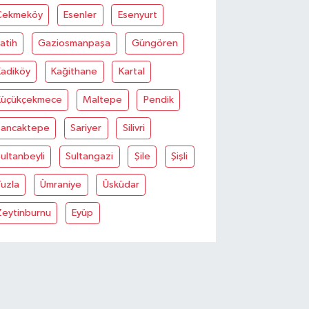
Çekmeköy
Esenler
Esenyurt
atih
Gaziosmanpaşa
Güngören
Kadiköy
Kağithane
Kartal
Küçükçekmece
Maltepe
Pendik
Sancaktepe
Sariyer
Silivri
ultanbeyli
Sultangazi
Şile
Şişli
uzla
Ümraniye
Üsküdar
Zeytinburnu
Eyüp