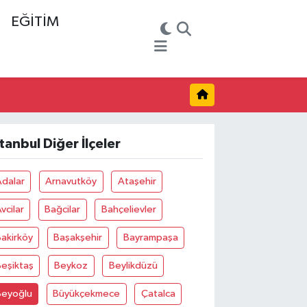
EĞİTİM
stanbul Diğer İlçeler
Adalar
Arnavutköy
Ataşehir
vcilar
Bağcilar
Bahçelievler
akirköy
Başakşehir
Bayrampaşa
eşiktaş
Beykoz
Beylikdüzü
Beyoğlu
Büyükçekmece
Çatalca