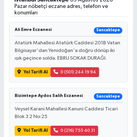
Pazar nöbetçi eczane adres, telefon ve
konumları
Ali Emre Eczanesi
Sancaktepe
Atatürk Mahallesi Atatürk Caddesi 201B Vatan
Bilgisayar'dan Yenidoğan'a doğru dönüp iki
ışık geçince solda. EBRU SOKAK DURAĞI.
Yol Tarifi Al
0 (501) 244 19 94
Bizimtepe Aydos Salih Eczanesi
Sancaktepe
Veysel Karani Mahallesi Kanuni Caddesi Ticari
Blok 3 2 No:25
Yol Tarifi Al
0 (216) 755 40 31