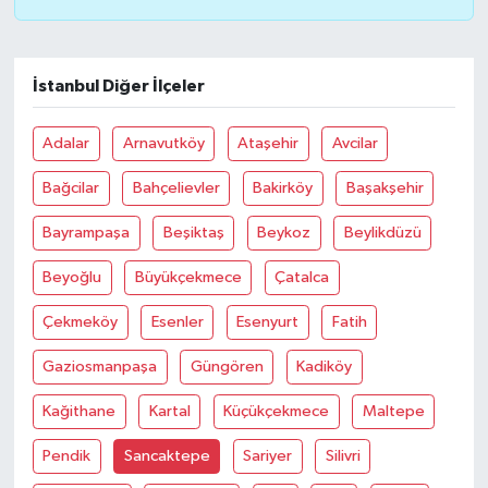
İstanbul Diğer İlçeler
Adalar
Arnavutköy
Ataşehir
Avcilar
Bağcilar
Bahçelievler
Bakirköy
Başakşehir
Bayrampaşa
Beşiktaş
Beykoz
Beylikdüzü
Beyoğlu
Büyükçekmece
Çatalca
Çekmeköy
Esenler
Esenyurt
Fatih
Gaziosmanpaşa
Güngören
Kadiköy
Kağithane
Kartal
Küçükçekmece
Maltepe
Pendik
Sancaktepe
Sariyer
Silivri