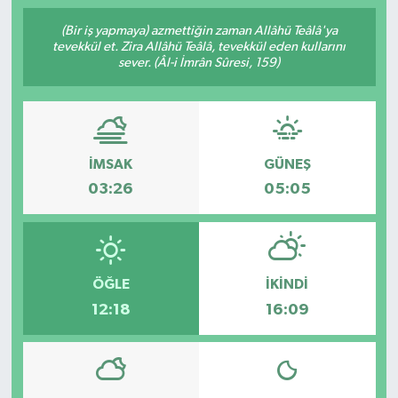
(Bir iş yapmaya) azmettiğin zaman Allâhü Teâlâ'ya
tevekkül et. Zira Allâhü Teâlâ, tevekkül eden kullarını
sever. (Âl-i İmrân Sûresi, 159)
İMSAK
GÜNEŞ
03:26
05:05
ÖĞLE
İKINDI
12:18
16:09