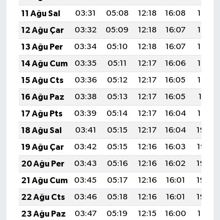
11 Ağu Sal
03:31
05:08
12:18
16:08
19:18
12 Ağu Çar
03:32
05:09
12:18
16:07
19:17
13 Ağu Per
03:34
05:10
12:18
16:07
19:15
14 Ağu Cum
03:35
05:11
12:17
16:06
19:14
15 Ağu Cts
03:36
05:12
12:17
16:05
19:13
16 Ağu Paz
03:38
05:13
12:17
16:05
19:11
17 Ağu Pts
03:39
05:14
12:17
16:04
19:10
18 Ağu Sal
03:41
05:15
12:17
16:04
19:09
19 Ağu Çar
03:42
05:15
12:16
16:03
19:07
20 Ağu Per
03:43
05:16
12:16
16:02
19:06
21 Ağu Cum
03:45
05:17
12:16
16:01
19:04
22 Ağu Cts
03:46
05:18
12:16
16:01
19:03
23 Ağu Paz
03:47
05:19
12:15
16:00
19:01