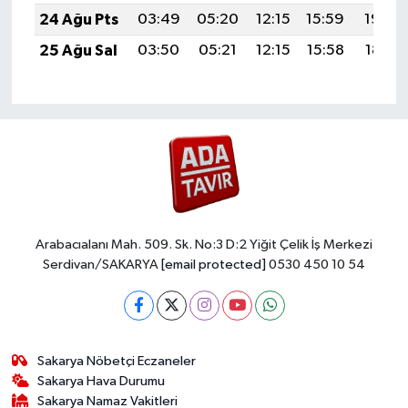
24 Ağu Pts
03:49
05:20
12:15
15:59
19:00
25 Ağu Sal
03:50
05:21
12:15
15:58
18:58
Arabacıalanı Mah. 509. Sk. No:3 D:2 Yiğit Çelik İş Merkezi
Serdivan/SAKARYA
[email protected]
0530 450 10 54
Sakarya Nöbetçi Eczaneler
Sakarya Hava Durumu
Sakarya Namaz Vakitleri