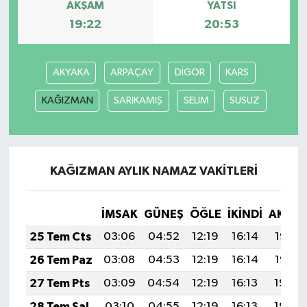
AKŞAM
YATSI
19:22
20:53
AKYAKA
ARPAÇAY
DİGOR
KARS
KAĞIZMAN
SARIKAMIŞ
SELİM
SUSUZ
KAĞIZMAN AYLIK NAMAZ VAKITLERI
İMSAK
GÜNEŞ
ÖĞLE
İKINDI
AKŞA
25 Tem Cts
03:06
04:52
12:19
16:14
19:36
26 Tem Paz
03:08
04:53
12:19
16:14
19:35
27 Tem Pts
03:09
04:54
12:19
16:13
19:34
28 Tem Sal
03:10
04:55
12:19
16:13
19:34